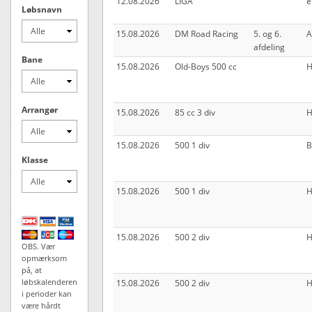
12.08.2026
LIGA
e
Løbsnavn
15.08.2026
DM Road Racing
5. og 6.
afdeling
Bane
15.08.2026
Old-Boys 500 cc
H
Arrangør
15.08.2026
85 cc 3 div
H
15.08.2026
500 1 div
B
Klasse
15.08.2026
500 1 div
H
15.08.2026
500 2 div
H
OBS. Vær
opmærksom
på, at
løbskalenderen
15.08.2026
500 2 div
H
i perioder kan
være hårdt