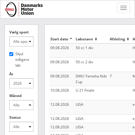
Toggle
Naviga
Vælg sport
Start dato
Løbsnavn
Afdeling
A
09.08.2026
50 cc 1 div
H
Skjul
tidligere
09.08.2026
50 cc 2 div
H
løb
År
09.08.2026
DMU Yamaha Kids
7
Cup
10.08.2026
U 21 Finale
H
Måned
12.08.2026
LIGA
e
Status
12.08.2026
LIGA
e
12.08.2026
LIGA
e