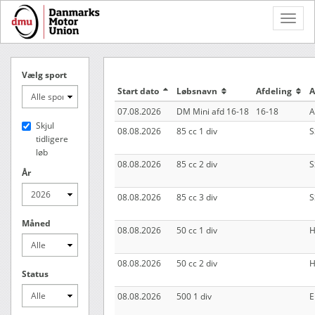
Toggle
Naviga
Vælg sport
Start dato
Løbsnavn
Afdeling
A
07.08.2026
DM Mini afd 16-18
16-18
A
Skjul
08.08.2026
85 cc 1 div
S
tidligere
løb
08.08.2026
85 cc 2 div
S
År
08.08.2026
85 cc 3 div
S
Måned
08.08.2026
50 cc 1 div
H
08.08.2026
50 cc 2 div
H
Status
08.08.2026
500 1 div