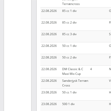
Terræncross
22.08.2026
85 cc 1 div
O
22.08.2026
85 cc 2 div
F
22.08.2026
85 cc 3 div
22.08.2026
50 cc 1 div
O
22.08.2026
50 cc 2 div
F
22.08.2026
DM Classic & C
4
Maxi Mix Cup
22.08.2026
Sønderjysk Terræn
Cross
23.08.2026
50 cc 1 div
H
23.08.2026
500 1 div
H