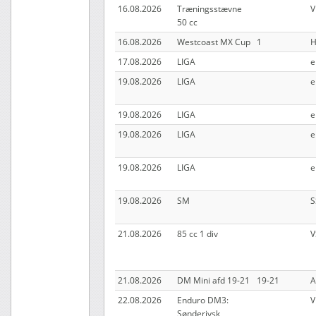
16.08.2026
Træningsstævne
50 cc
16.08.2026
Westcoast MX Cup
1
17.08.2026
LIGA
e
19.08.2026
LIGA
e
19.08.2026
LIGA
e
19.08.2026
LIGA
e
19.08.2026
LIGA
e
19.08.2026
SM
S
21.08.2026
85 cc 1 div
V
21.08.2026
DM Mini afd 19-21
19-21
A
22.08.2026
Enduro DM3:
Sønderjysk