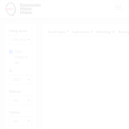
Toggle
Naviga
Vælg sport
Start dato
Løbsnavn
Afdeling
Arran
Skjul
tidligere
løb
År
Måned
Status