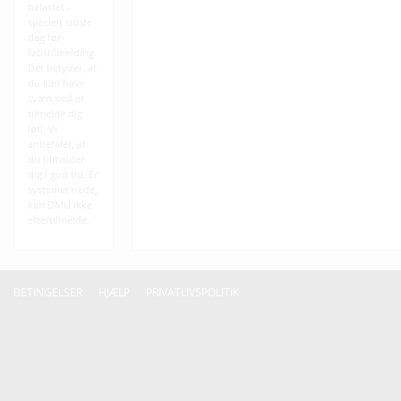
belastet -
specielt sidste
dag før
løbstilmelding.
Det betyder, at
du kan have
svært ved at
tilmelde dig
løb. Vi
anbefaler, at
du tilmelder
dig i god tid. Er
systemet nede,
kan DMU ikke
eftertilmelde.
BETINGELSER
HJÆLP
PRIVATLIVSPOLITIK