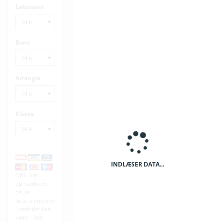
Løbsnavn
Bane
Arrangør
Klasse
INDLÆSER DATA...
OBS. Vær
opmærksom
på, at
løbskalenderen
i perioder kan
være hårdt