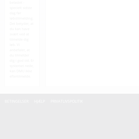
belastet -
specielt sidste
dag før
løbstilmelding.
Det betyder, at
du kan have
svært ved at
tilmelde dig
løb. Vi
anbefaler, at
du tilmelder
dig i god tid. Er
systemet nede,
kan DMU ikke
eftertilmelde.
BETINGELSER
HJÆLP
PRIVATLIVSPOLITIK