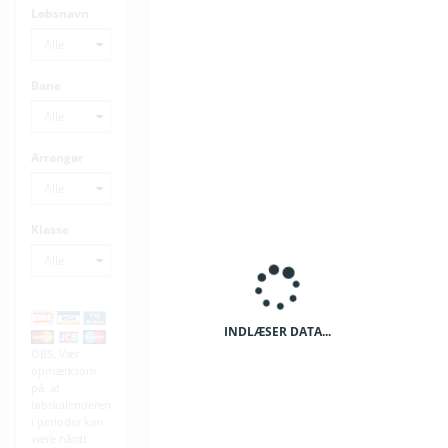
Løbsnavn
Bane
Arrangør
Klasse
INDLÆSER DATA...
OBS. Vær
opmærksom
på, at
løbskalenderen
i perioder kan
være hårdt