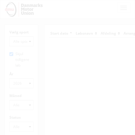
Toggle
Naviga
Vælg sport
Start dato
Løbsnavn
Afdeling
Arran
Skjul
tidligere
løb
År
Måned
Status