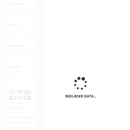
Løbsnavn
Bane
Arrangør
Klasse
INDLÆSER DATA...
OBS. Vær
opmærksom
på, at
løbskalenderen
i perioder kan
være hårdt