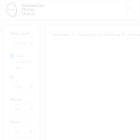
Toggle
Naviga
Vælg sport
Start dato
Løbsnavn
Afdeling
Arran
Skjul
tidligere
løb
År
Måned
Status