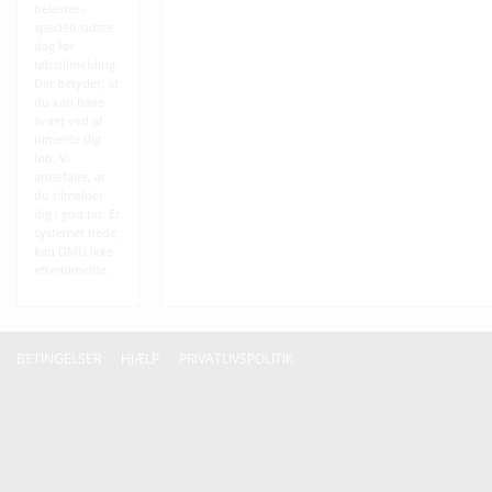
belastet -
specielt sidste
dag før
løbstilmelding.
Det betyder, at
du kan have
svært ved at
tilmelde dig
løb. Vi
anbefaler, at
du tilmelder
dig i god tid. Er
systemet nede,
kan DMU ikke
eftertilmelde.
BETINGELSER
HJÆLP
PRIVATLIVSPOLITIK