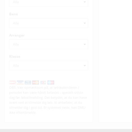
08.08.2026
500 2 div
Bane
08.08.2026
500 2 div
Arrangør
08.08.2026
DMU ATK Micro
Klasse
08.08.2026
Jysk/Fynsk
mesterskab(JM/
08.08.2026
Sjællandsk
Mesterskab (SM)
"AFLYST" ingen
OBS. Vær opmærksom på, at
afvikler.
løbskalenderen i perioder kan
være hårdt belastet - specielt
09.08.2026
50 cc 1 div
sidste dag før løbstilmelding. Det
betyder, at du kan have svært ved
09.08.2026
50 cc 2 div
at tilmelde dig løb. Vi anbefaler, at
du tilmelder dig i god tid. Er
systemet nede, kan DMU ikke
09.08.2026
DMU Yamaha Ki
eftertilmelde.
Cup