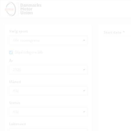
Vælg sport
Start dato
Løbsnavn
07.08.2026
DM Mini afd 16-
Skjul tidligere løb
08.08.2026
85 cc 1 div
År
08.08.2026
85 cc 2 div
Måned
08.08.2026
85 cc 3 div
08.08.2026
50 cc 1 div
Status
08.08.2026
50 cc 2 div
08.08.2026
500 1 div
Løbsnavn