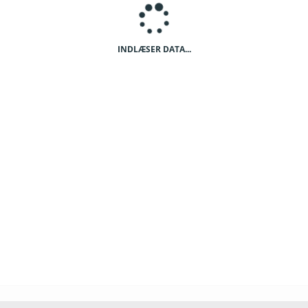
05
KSC
Fladbro
KSC 500-
Fenris
BSC 500
02-05
500-02-
02-01
06
EMS
Korskro
EMS 500-
Hosk
SSK 500
Motorcentrum
02-02
500-02-
02-07
03
MCS
SBS MX TRACK
2
KMCK
Kolding Banen
FM
3
DMU
Vakant
HeSK
Herning speedway
Hesk 50-
SSK 50-
OSC 50-
klub
01-01
01-04
01-03
HeSK
Herning speedway
Hesk 50-
FSK 50-
VSK 50-
klub
02-02
02-01
02-04
ds
7
MCS
SBS MX TRACK