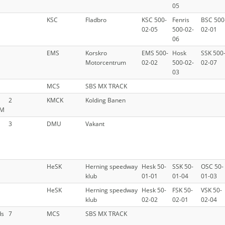
05
KSC
Fladbro
KSC 500-
Fenris
BSC 500
02-05
500-02-
02-01
06
EMS
Korskro
EMS 500-
Hosk
SSK 500
Motorcentrum
02-02
500-02-
02-07
03
MCS
SBS MX TRACK
2
KMCK
Kolding Banen
FM
3
DMU
Vakant
HeSK
Herning speedway
Hesk 50-
SSK 50-
OSC 50-
klub
01-01
01-04
01-03
HeSK
Herning speedway
Hesk 50-
FSK 50-
VSK 50-
klub
02-02
02-01
02-04
ds
7
MCS
SBS MX TRACK