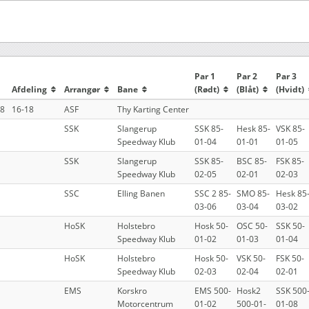
Par 1
Par 2
Par 3
Afdeling
Arrangør
Bane
(Rødt)
(Blåt)
(Hvidt)
18
16-18
ASF
Thy Karting Center
SSK
Slangerup
SSK 85-
Hesk 85-
VSK 85-
Speedway Klub
01-04
01-01
01-05
SSK
Slangerup
SSK 85-
BSC 85-
FSK 85-
Speedway Klub
02-05
02-01
02-03
SSC
Elling Banen
SSC 2 85-
SMO 85-
Hesk 85
03-06
03-04
03-02
HoSK
Holstebro
Hosk 50-
OSC 50-
SSK 50-
Speedway Klub
01-02
01-03
01-04
HoSK
Holstebro
Hosk 50-
VSK 50-
FSK 50-
Speedway Klub
02-03
02-04
02-01
EMS
Korskro
EMS 500-
Hosk2
SSK 500
Motorcentrum
01-02
500-01-
01-08