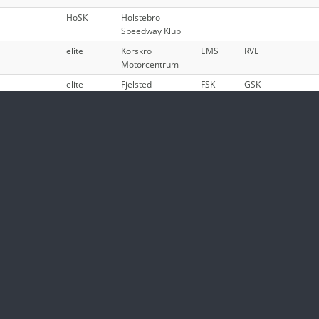
HoSK
Holstebro
Speedway Klub
elite
Korskro
EMS
RVE
Motorcentrum
elite
Fjelsted
FSK
GSK
elite
Brovst
BSC
SES
elite
Slangerup
SSK
HSK
Speedway Klub
5. og 6.
AMK
Ring Djursland
afdeling
HeSK
Herning speedway
HESK
SSC
BSC - 50
klub
500-40-
500-40-
40-01
02
04
HeSK
Herning speedway
Hesk 85-
Hosk 85-
SMO 85-
klub
03-02
03-03
03-04
BSC
Brovst
BSC 500-
MSC
SSK 500
01-01
500-01-
01-08
07
HoSK
Holstebro
Hosk2
EMS