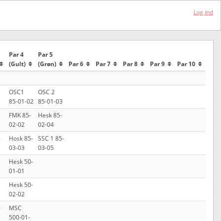
Log ind
Par 4
Par 5
(Gult)
(Grøn)
Par 6
Par 7
Par 8
Par 9
Par 10
OSC1
OSC 2
85-01-02
85-01-03
FMK 85-
Hesk 85-
02-02
02-04
-
Hosk 85-
SSC 1 85-
03-03
03-05
Hesk 50-
01-01
Hesk 50-
02-02
-
MSC
500-01-