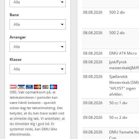
08.08.2026
500 2 div
Bane
08.08.2026
500 2 div
Arrangør
08.08.2026
DMU ATK Micro
Klasse
08.08.2026
Jysk/Fynsk
mesterskab(JM/
08.08.2026
Sjællandsk
Mesterskab (SM)
"AFLYST" ingen
OBS. Vær opmærksom på, at
afvikler.
løbskalenderen i perioder kan
være hårdt belastet - specielt
09.08.2026
50 cc 1 div
sidste dag før løbstilmelding. Det
betyder, at du kan have svært ved
09.08.2026
50 cc 2 div
at tilmelde dig løb. Vi anbefaler, at
du tilmelder dig i god tid. Er
systemet nede, kan DMU ikke
09.08.2026
DMU Yamaha Ki
eftertilmelde.
Cup