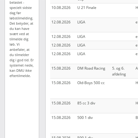
belastet -
10.08.2026
U 21 Finale
H
specielt sidste
dag før
løbstilmelding.
12.08.2026
LIGA
e
Det betyder, at
du kan have
svært ved at
12.08.2026
LIGA
e
tilmelde dig
løb. Vi
12.08.2026
LIGA
e
anbefaler, at
12.08.2026
LIGA
e
du tilmelder
dig i god tid. Er
systemet nede,
15.08.2026
DM Road Racing
5. og 6.
kan DMU ikke
afdeling
eftertilmelde.
15.08.2026
Old-Boys 500 cc
H
15.08.2026
85 cc 3 div
H
15.08.2026
500 1 div
B
15.08.2026
500 1 div
H