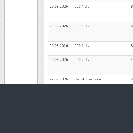
29.08.2026
500 1 div
B
29.08.2026
500 1 div
29.08.2026
500 2 div
B
29.08.2026
500 2 div
29.08.2026
Dansk Elastomer
H
Langbane
29.08.2026
DMU ATK
Mini/Maxi C
29.08.2026
DM B (MX1|2)
4
29.08.2026
DM Mini B65 &
4
DM Pige Open
30.08.2026
Trial - Jørgen
F