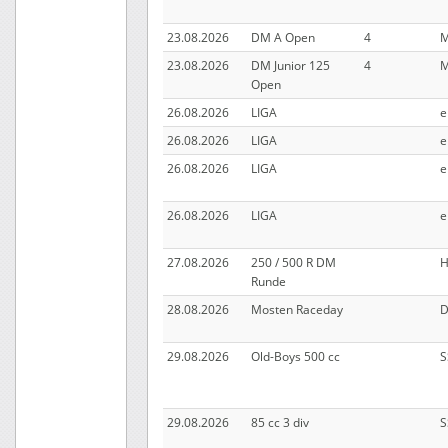
23.08.2026
DM A Open
4
23.08.2026
DM Junior 125
4
Open
26.08.2026
LIGA
e
26.08.2026
LIGA
e
26.08.2026
LIGA
e
26.08.2026
LIGA
e
27.08.2026
250 / 500 R DM
H
Runde
28.08.2026
Mosten Raceday
29.08.2026
Old-Boys 500 cc
S
29.08.2026
85 cc 3 div
S