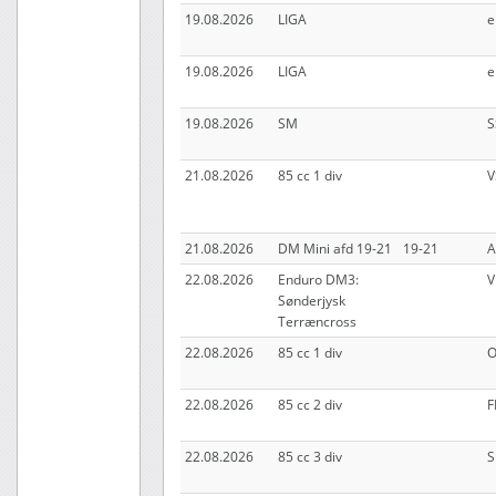
19.08.2026
LIGA
e
19.08.2026
LIGA
e
19.08.2026
SM
S
21.08.2026
85 cc 1 div
V
21.08.2026
DM Mini afd 19-21
19-21
A
22.08.2026
Enduro DM3:
Sønderjysk
Terræncross
22.08.2026
85 cc 1 div
O
22.08.2026
85 cc 2 div
F
22.08.2026
85 cc 3 div