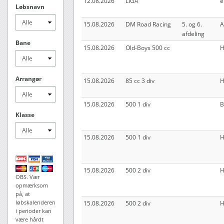
12.08.2026
LIGA
e
Løbsnavn
15.08.2026
DM Road Racing
5. og 6.
afdeling
Bane
15.08.2026
Old-Boys 500 cc
H
Arrangør
15.08.2026
85 cc 3 div
H
15.08.2026
500 1 div
B
Klasse
15.08.2026
500 1 div
H
15.08.2026
500 2 div
H
OBS. Vær
opmærksom
på, at
løbskalenderen
15.08.2026
500 2 div
H
i perioder kan
være hårdt