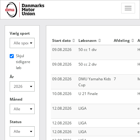
Toggle
Naviga
Vælg sport
Start dato
Løbsnavn
Afdeling
A
09.08.2026
50 cc 1 div
H
Skjul
tidligere
09.08.2026
50 cc 2 div
H
løb
År
09.08.2026
DMU Yamaha Kids
7
Cup
10.08.2026
U 21 Finale
H
Måned
12.08.2026
LIGA
e
Status
12.08.2026
LIGA
e
12.08.2026
LIGA
e