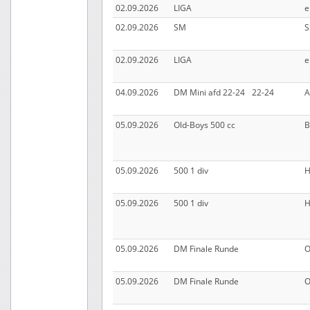
02.09.2026
LIGA
e
02.09.2026
SM
S
02.09.2026
LIGA
e
04.09.2026
DM Mini afd 22-24
22-24
A
05.09.2026
Old-Boys 500 cc
B
05.09.2026
500 1 div
H
05.09.2026
500 1 div
H
05.09.2026
DM Finale Runde
O
05.09.2026
DM Finale Runde
O