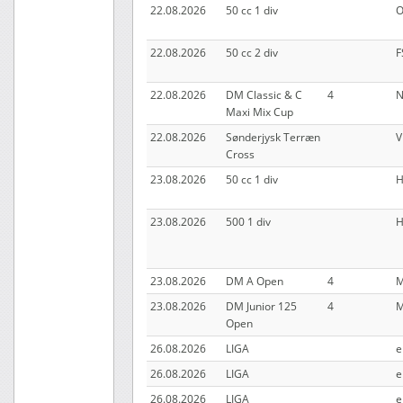
22.08.2026
50 cc 1 div
O
22.08.2026
50 cc 2 div
F
22.08.2026
DM Classic & C
4
Maxi Mix Cup
22.08.2026
Sønderjysk Terræn
Cross
23.08.2026
50 cc 1 div
H
23.08.2026
500 1 div
H
23.08.2026
DM A Open
4
23.08.2026
DM Junior 125
4
Open
26.08.2026
LIGA
e
26.08.2026
LIGA
e
26.08.2026
LIGA
e